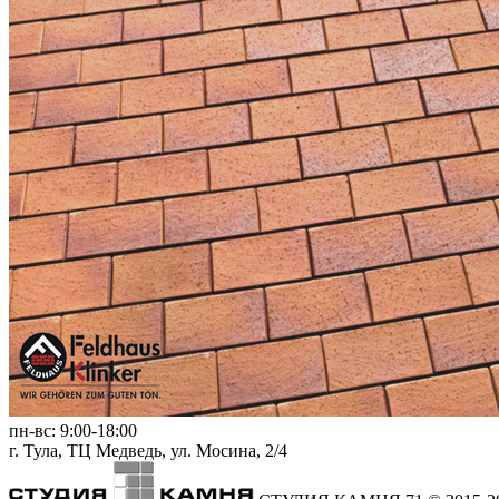
пн-вс:
9:00-18:00
г. Тула,
ТЦ Медведь
, ул. Мосина, 2/4