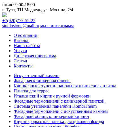
пн-вс:
9:00-18:00
г. Тула,
ТЦ Медведь
, ул. Мосина, 2/4
+7(920)777-55-22
studiostone@mail.ru
мы в инстаграмм
О компании
Каталог
Наши работы
Услуги
Дилерская программа
Статьи
Контакты
Искусственный камень
Фасадная клинкерная плитка
Клинкерные ступени, напольная клинкерная плитка
Плитка для террас
Итальянский кирпич ручной формовки
Фасадные термопанели с клинкерной плиткой
Система утепления панелями KombiTherm
Фасадные термопанели с искуственным камнем
Фасадный облиц. клинкерный кирпич
Крупноформатная плитка для цоколя и фасада
Промышленная керамика Stroeher