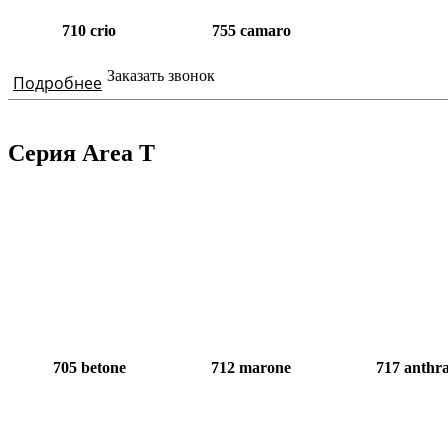
710 crio
755 camaro
Заказать звонок
Подробнее
Серия Area T
705 betone
712 marone
717 anthr