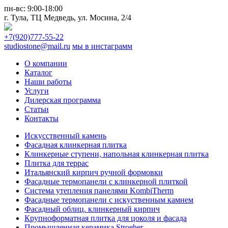
пн-вс:
9:00-18:00
г. Тула,
ТЦ Медведь
, ул. Мосина, 2/4
+7(920)777-55-22
studiostone@mail.ru
мы в инстаграмм
О компании
Каталог
Наши работы
Услуги
Дилерская программа
Статьи
Контакты
Искусственный камень
Фасадная клинкерная плитка
Клинкерные ступени, напольная клинкерная плитка
Плитка для террас
Итальянский кирпич ручной формовки
Фасадные термопанели с клинкерной плиткой
Система утепления панелями KombiTherm
Фасадные термопанели с искуственным камнем
Фасадный облиц. клинкерный кирпич
Крупноформатная плитка для цоколя и фасада
Промышленная керамика Stroeher